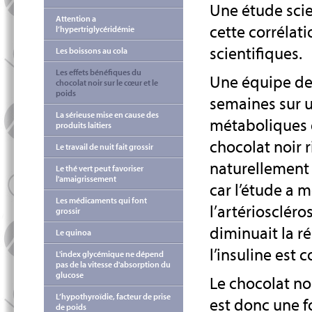
Une étude scie
Attention a
cette corrélati
l’hypertriglycéridémie
scientifiques.
Les boissons au cola
Les effets bénéfiques du
Une équipe de 
chocolat noir sur le cœur et le
poids
semaines sur u
La sérieuse mise en cause des
métaboliques 
produits laitiers
chocolat noir r
Le travail de nuit fait grossir
naturellement 
Le thé vert peut favoriser
l'amaigrissement
car l’étude a 
Les médicaments qui font
l’artériosclér
grossir
diminuait la ré
Le quinoa
l’insuline est 
L'index glycémique ne dépend
pas de la vitesse d'absorption du
glucose
Le chocolat no
L’hypothyroïdie, facteur de prise
est donc une f
de poids