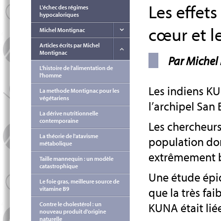
Les effets
L'échec des régimes
hypocaloriques
cœur et l
Michel Montignac
Articles écrits par Michel
Montignac
Par Michel
L'histoire de l'alimentation de
l'homme
Les indiens K
La methode Montignac pour les
végétariens
l’archipel San
La dérive nutritionnelle
contemporaine
Les chercheurs
La théorie de l'atavisme
population don
métabolique
extrêmement 
Taille mannequin : un modèle
catastrophique
Une étude épid
Le foie gras, meilleure source de
que la très fa
vitamine B9
KUNA était lié
Contre le cholestérol : un
nouveau produit d’origine
naturelle