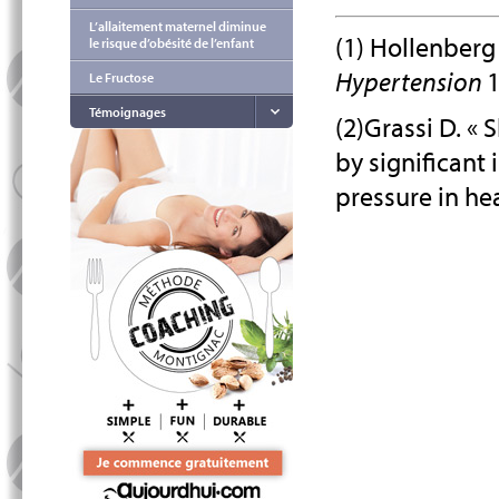
L’allaitement maternel diminue
(1) Hollenberg
le risque d’obésité de l’enfant
Hypertension
1
Le Fructose
Témoignages
(2)Grassi D. «
by significant 
pressure in he