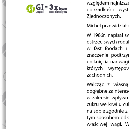
względem najniższej
do rzadkości – wyst
Zjednoczonych.
Michel przewidział o
W 1986r. napisał s
ostrzec swych roda
w fast foodach i
znaczenie podtrzy
uniknięcia nadwagi
których występo
zachodnich.
Walcząc z własną
dogłębne zainteres
w zakresie wpływu
cukru we krwi u c
na sobie zgodnie z 
tym sposobem odkr
właściwej wagi. 