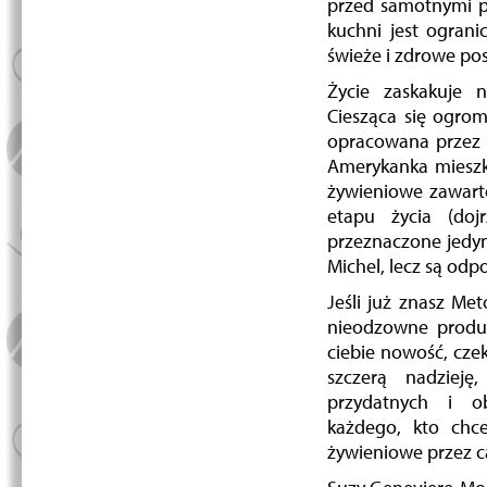
przed samotnymi p
kuchni jest ogran
świeże i zdrowe posi
Życie zaskakuje n
Ciesząca się ogro
opracowana przez F
Amerykanka mieszka
żywieniowe zawart
etapu życia (doj
przeznaczone jedyn
Michel, lecz są odpo
Jeśli już znasz Met
nieodzowne produkt
ciebie nowość, czek
szczerą nadzieję
przydatnych i ob
każdego, kto chc
żywieniowe przez ca