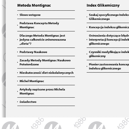
Metoda Montignac
Index Glikemiczny
Słowo wstępne
Szukaj specyficznego Indeks
Glikemicznego
Podstawa Konceptu Metody
Montignac
Koncepcja indeksu glikemic
Dlaczego Metoda Montignac jest
Ostrzeżenia dotyczące błęd
jedyna całkowicie zrównowazona
interpretacji koncepcji inde
„dieta”?
glikemicznego
Podstawy Naukowe
Czynniki modyfikujące inde
glikemiczny
Zasady Metody Montignac Naukowo
Potwierdzone
Pionier zastosowania koncep
indeksu glikemicznego
Nieskuteczność diet niskolalorycznych
Michel Montignac
Artykuly napisane przez Michela
Montignac
świadectwo