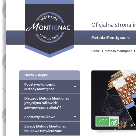
Oficjalna strona
Metoda Montignac
Home
Metoda Montignac
Słowo wstępne
Podstawa Konceptu
Metody Montignac
Dlaczego Metoda Montignac
jest jedyna całkowicie
zrównowazona „dieta”?
Podstawy Naukowe
Zasady Metody Montignac
Naukowo Potwierdzone