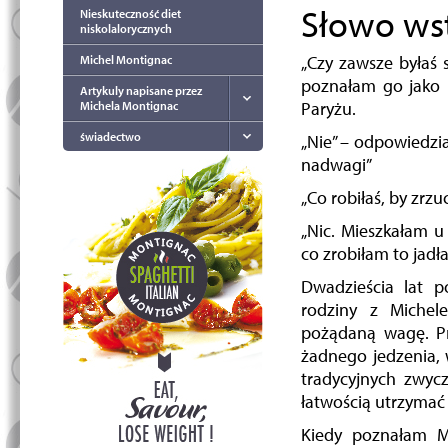
Słowo ws
Nieskuteczność diet
niskolalorycznych
„Czy zawsze byłaś 
Michel Montignac
poznałam go jako 
Artykuly napisane przez
Paryżu.
Michela Montignac
świadectwo
„Nie” – odpowiedzia
nadwagi”
„Co robiłaś, by zrzu
„Nic. Mieszkałam u 
co zrobiłam to jadł
Dwadzieścia lat p
rodziny z Michel
pożądaną wagę. Pr
żadnego jedzenia, 
tradycyjnych zwyc
łatwością utrzymać
Kiedy poznałam Mi