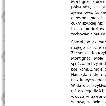
Montignac, która n
pokarmów, lecz st
żywieniowe. Co wię
określone rodzaje
cukry szybciej niż
takich produktów 
zachowania natural
Sposób, w jaki patr
mojego dziecińst
Zachodzie. Nauczył
Montignac. Moje 
spożywam trzy posił
posiłkami. Z mojej 
Nauczyłam się czy
niezdrowych dodatk
W skrócie, przykła
niż do jego ilości
wiedzę w zakresi
wdowa, w pełni za