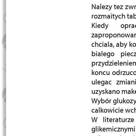
Nalezy tez zw
rozmaitych tab
Kiedy opra
zaproponowa
chciala, aby k
bialego piec
przydzielenie
koncu odrzuco
ulegac zmian
uzyskano make,
Wybór glukozy 
calkowicie wch
W literaturz
glikemicznymi