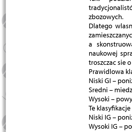
tradycjonalis
zbozowych.
Dlatego wlasn
zamieszczanyc
a skonstruow
naukowej spra
troszczac sie 
Prawidlowa kla
Niski GI – poni
Sredni – miedz
Wysoki – powy
Te klasyfikacj
Niski IG – pon
Wysoki IG – p