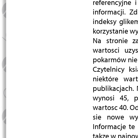
referencyjne 
informacji. Z
indeksy glike
korzystanie w
Na stronie z
wartosci uzy
pokarmów nie j
Czytelnicy k
niektóre war
publikacjach.
wynosi 45, p
wartosc 40. Od
sie nowe wyn
Informacje te
takze w najno