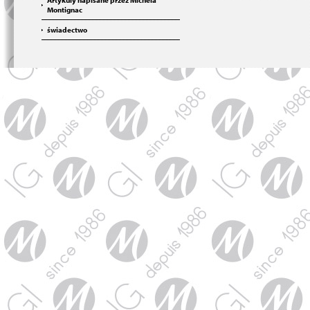
Artykuly napisane przez Michela
Montignac
świadectwo