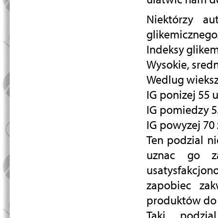
Niektórzy au
glikemicznego
Indeksy glikem
Wysokie, sredni
Wedlug wieksz
IG ponizej 55 
IG pomiedzy 55
IG powyzej 70
Ten podzial n
uznac go za
usatysfakcj
zapobiec zak
produktów do k
Taki podzi