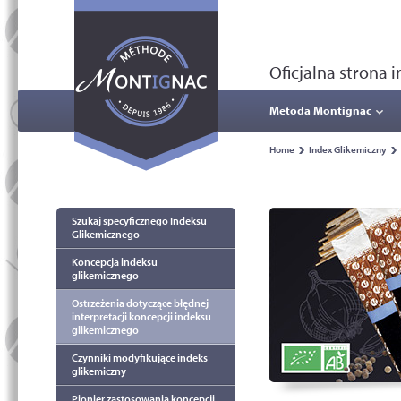
Oficjalna strona
Metoda Montignac
Home
Index Glikemiczny
Szukaj specyficznego Indeksu
Glikemicznego
Koncepcja indeksu
glikemicznego
Ostrzeżenia dotyczące błędnej
interpretacji koncepcji indeksu
glikemicznego
Czynniki modyfikujące indeks
glikemiczny
Pionier zastosowania koncepcji