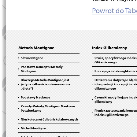
Powrot do Tab
Metoda Montignac
Index Glikemiczny
Słowo wstępne
Szukaj specyficznego Indeks
Glikemicznego
Podstawa Konceptu Metody
Montignac
Koncepcja indeksu glikemic
Dlaczego Metoda Montignac jest
Ostrzeżenia dotyczące błęd
jedyna całkowicie zrównowazona
interpretacji koncepcji inde
„dieta”?
glikemicznego
Podstawy Naukowe
Czynniki modyfikujące inde
glikemiczny
Zasady Metody Montignac Naukowo
Potwierdzone
Pionier zastosowania koncep
indeksu glikemicznego
Nieskuteczność diet niskolalorycznych
Michel Montignac