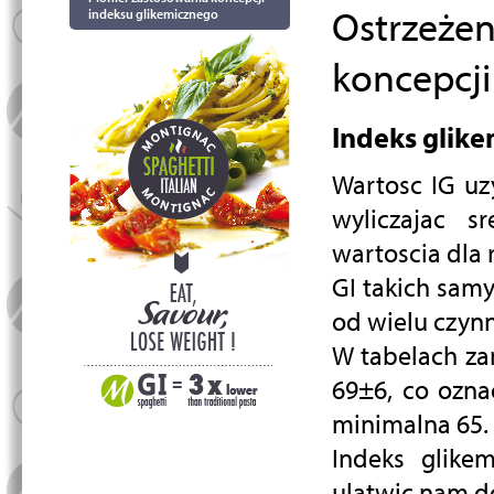
Ostrzeżen
indeksu glikemicznego
koncepcji
Indeks glike
Wartosc IG uz
wyliczajac s
wartoscia dla 
GI takich sam
od wielu czynn
W tabelach za
69±6, co ozna
minimalna 65.
Indeks glike
ulatwic nam d