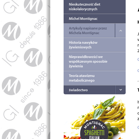
Nieskuteczność diet
niskolalorycznych
Michel Montignac
Artykuly napisane przez
Michela Montignac
Historia nawyków
żywieniowych
Nieprawidłowości we
współczesnym sposobie
żywienia
Teoria atawizmu
metabolicznego
świadectwo