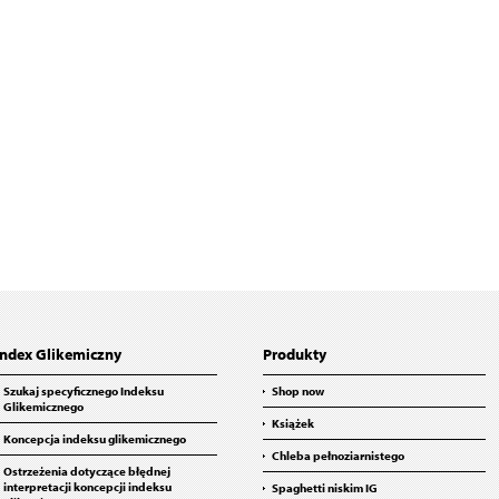
Index Glikemiczny
Produkty
Szukaj specyficznego Indeksu
Shop now
Glikemicznego
Książek
Koncepcja indeksu glikemicznego
Chleba pełnoziarnistego
Ostrzeżenia dotyczące błędnej
interpretacji koncepcji indeksu
Spaghetti niskim IG