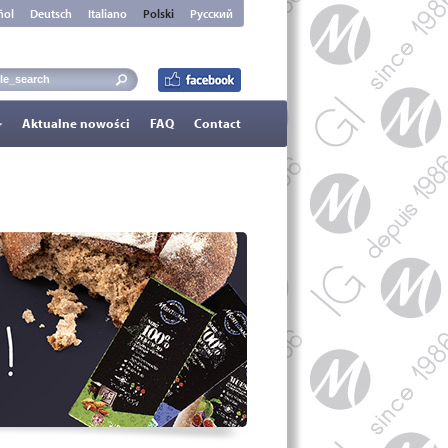
ñol
Deutsch
Italiano
Polski
Русский
Aktualne nowości
FAQ
Contact