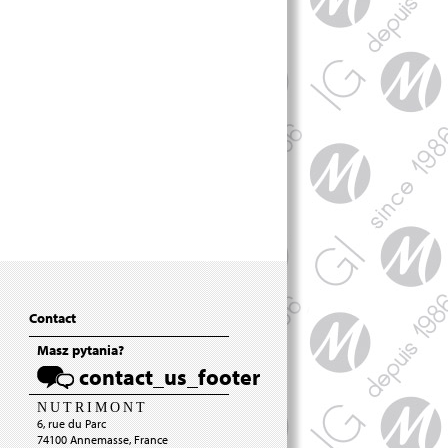
Contact
Masz pytania?
contact_us_footer
N
U
T
R
I
M
O
N
T
6, rue du Parc
74100 Annemasse, France