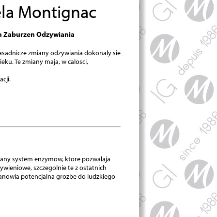
ela Montignac
h Zaburzen Odzywiania
zasadnicze zmiany odzywiania dokonaly sie
eku. Te zmiany maja, w calosci,
cji.
zowany system enzymow, ktore pozwalaja
wieniowe, szczegolnie te z ostatnich
anowia potencjalna grozbe do ludzkiego