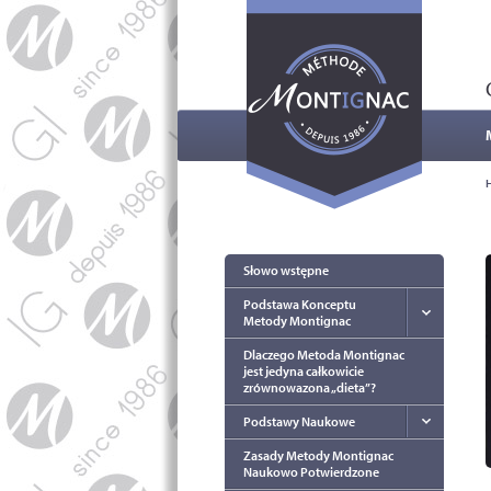
Słowo wstępne
Podstawa Konceptu
Metody Montignac
Dlaczego Metoda Montignac
jest jedyna całkowicie
zrównowazona „dieta”?
Podstawy Naukowe
Zasady Metody Montignac
Naukowo Potwierdzone