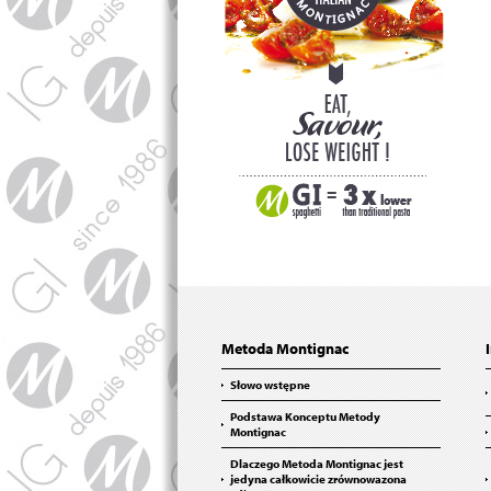
Metoda Montignac
Słowo wstępne
Podstawa Konceptu Metody
Montignac
Dlaczego Metoda Montignac jest
jedyna całkowicie zrównowazona