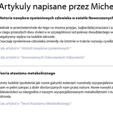
Artykuly napisane przez Mich
Historia nawykow zywieniowych czlowieka w swietle Nowoczesnyc
Jednak w przeciwienstwie do tego co mozna przyjac, najbardziej znaczace i 
w ciagu przeszlych dwu stuleci a w szczególnosci od polowy dwudziestego wi
negatywny wplyw na ludzkie zdrowie.
Zwyczaje zywieniowe czlowieka zmienily sie istotnie w trakcie rozwoju cywiliza
Caly artykol o “ Historii nawykow zywieniowych ”
Caly artykol o “ Nowoczesnych Zaburzeniach Odzywiania”
Teoria atawizmu metabolicznego
Istoty ludzkie (podobnie jak rozne gatunki zwierzat) rozwinely wyspecjali
nam w pelni czerpac z dobr dostarczanych nam przez nature. Nowe nawyki zy
dziesiecioleci sa niezgodne z naszym wyspecjalizowanym metabolizmem i st
zdrowia.
Caly artykol o ''Teorii Atawizmu Metabolicznego''