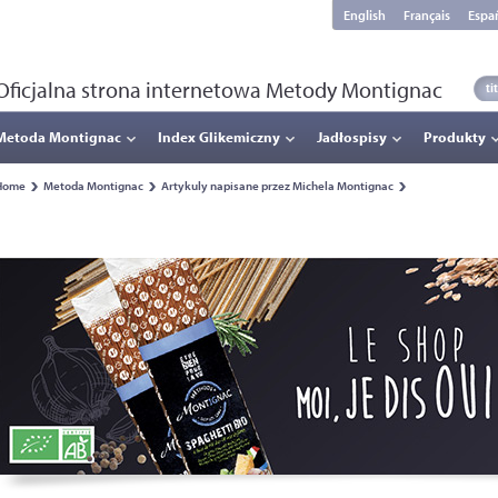
English
Français
Espa
Oficjalna strona internetowa Metody Montignac
Metoda Montignac
Index Glikemiczny
Jadłospisy
Produkty
Home
Metoda Montignac
Artykuly napisane przez Michela Montignac