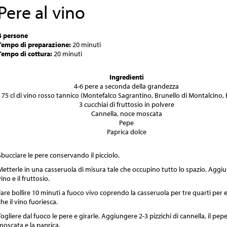
Pere al vino
4 persone
Tempo di preparazione:
20 minuti
Tempo di cottura:
20 minuti
Ingredienti
4-6 pere a seconda della grandezza
75 cl di vino rosso tannico (Montefalco Sagrantino, Brunello di Montalcino, B
3 cucchiai di fruttosio in polvere
Cannella, noce moscata
Pepe
Paprica dolce
Sbucciare le pere conservando il picciolo.
Metterle in una casseruola di misura tale che occupino tutto lo spazio. Aggiu
ino e il fruttosio.
Fare bollire 10 minuti a fuoco vivo coprendo la casseruola per tre quarti per 
he il vino fuoriesca.
Togliere dal fuoco le pere e girarle. Aggiungere 2-3 pizzichi di cannella, il pepe
moscata e la paprica.