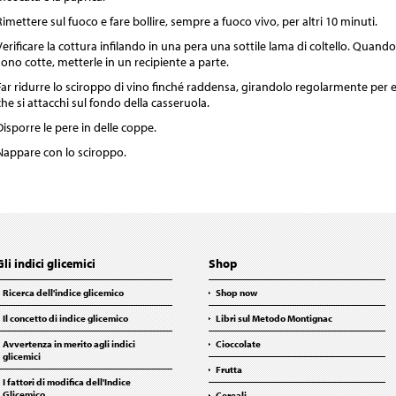
Rimettere sul fuoco e fare bollire, sempre a fuoco vivo, per altri 10 minuti.
Verificare la cottura infilando in una pera una sottile lama di coltello. Quando
sono cotte, metterle in un recipiente a parte.
Far ridurre lo sciroppo di vino finché raddensa, girandolo regolarmente per e
che si attacchi sul fondo della casseruola.
Disporre le pere in delle coppe.
Nappare con lo sciroppo.
Gli indici glicemici
Shop
Ricerca dell'indice glicemico
Shop now
Il concetto di indice glicemico
Libri sul Metodo Montignac
Avvertenza in merito agli indici
Cioccolate
glicemici
Frutta
I fattori di modifica dell'Indice
Glicemico
Cereali