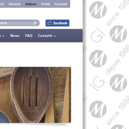
ñol
Deutsch
Italiano
Polski
Русский
p
News
FAQ
Contatti