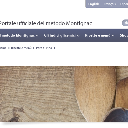
English
Français
Espa
Portale ufficiale del metodo Montignac
Il metodo Montignac
Gli indici glicemici
Ricette e menù
Sho
Home
Ricette e menù
Pere al vino