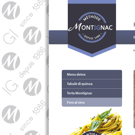
Menu detox
Tabulè di quinoa
Torta Montignac
Pere al vino