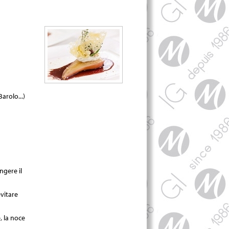
arolo...)
ngere il
evitare
, la noce