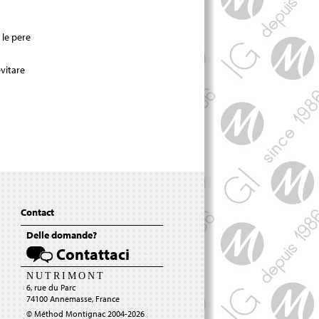
 le pere
vitare
Contact
Delle domande?
Contattaci
N
U
T
R
I
M
O
N
T
6, rue du Parc
74100 Annemasse, France
© Méthod Montignac 2004-2026