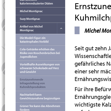
Ernstzun
kalorienreduzierter Diäten
Michel Montignac
Kuhmilch
Suzy Montignac
Artikel von Michel
Michel Mo
Montignac
Die Model-Figur: ein
katastrophales Vorbild
Seit gut zehn 
Cola-Getränke erhöhen das
Risiko von Knochenbrüchen bei
Wissenschaftle
Jugendlichen
gefährliches N
Vorteilhafte Auswirkungen von
schwarzer Schokolade auf Herz
einer sehr mäc
und Gewicht
Ernährungswiss
Ernstzunehmende
Infragestellung von
Kuhmilchprodukten
Für ihre Befür
Nachtarbeit kann
Ernährungsglei
Gewichtszunahme begünstigen
wichtigste Kalz
Grüner Tee kann das Abnehmen
fördern