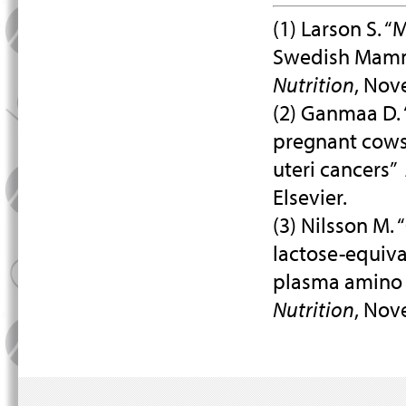
(1) Larson S. “
Swedish Mam
Nutrition
, Nov
(2) Ganmaa D. 
pregnant cows 
uteri cancers”
Elsevier.
(3) Nilsson M.
lactose-equiva
plasma amino 
Nutrition
, Nov