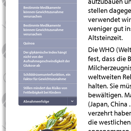
aufzubauen un
Bestimmte Medikamente
stellen dagegen
können Gewichtszunahme
verursachen
verwendet wir
Bestimmte Medikamente
weniger gut in
können Gewichtszunahme
verursachen
Altsteinzeit.
Quinoa
Die WHO (Weltg
Der glykämische Index hängt
fest, dass die
nicht von der
Aufnahmegeschwindigkeit der
Milcherzeugni
Glukose ab
weltweiten Re
Schilddrüsenunterfunktion, ein
Faktor für Gewichtszunahme
halten. Sie mü
Stillen mindert das Risiko von
Fettleibigkeit bei Kindern
bewältigen. Ma
Abnahmeerfolge
(Japan, China .
verzehrt habe
die westlichen
angenommen 