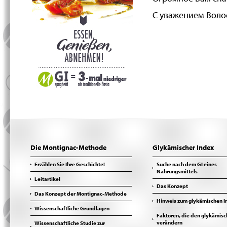
С уважением Воло
Die Montignac-Methode
Glykämischer Index
Erzählen Sie Ihre Geschichte!
Suche nach dem GI eines
Nahrungsmittels
Leitartikel
Das Konzept
Das Konzept der Montignac-Methode
Hinweis zum glykämischen I
Wissenschaftliche Grundlagen
Faktoren, die den glykämisc
verändern
Wissenschaftliche Studie zur