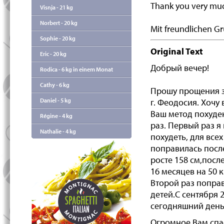
Thank you very mu
Visnja - 21 kg
Norbert - 20 kg
Mit freundlichen Gr
Sophie - 20 kg
Original Text
Eric - 20 kg
Добрый вечер!
Rodica - 6 kg in einem Monat
Cathy - 6 kg
Прошу прощения за
Daniel - 5 kg
г. Феодосия. Хочу
Ваш метод похуден
Régine - 4 kg
раз. Первый раз я
Nathalie - 4 kg
похудеть, для все
поправилась после
росте 158 см,посл
16 месяцев на 50 к
Второй раз попра
детей.С сентября 
сегодняшний день 
Огромное Вам спа