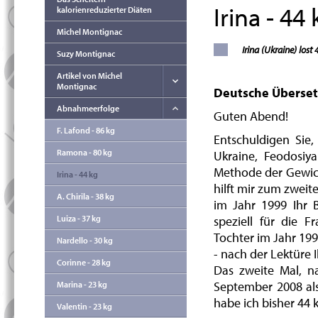
Irina - 44
kalorienreduzierter Diäten
Michel Montignac
Irina (Ukraine) lost 
Suzy Montignac
Artikel von Michel
Montignac
Deutsche
Überse
Abnahmeerfolge
Guten Abend!
F. Lafond - 86 kg
Entschuldigen Sie, 
Ramona - 80 kg
Ukraine, Feodosiya
Methode der Gewich
Irina - 44 kg
hilft mir zum zweite
A. Chirila - 38 kg
im Jahr 1999 Ihr 
Luiza - 37 kg
speziell für die 
Tochter im Jahr 19
Nardello - 30 kg
- nach der Lektüre 
Corinne - 28 kg
Das zweite Mal, n
September 2008 als
Marina - 23 kg
habe ich bisher 44 
Valentin - 23 kg